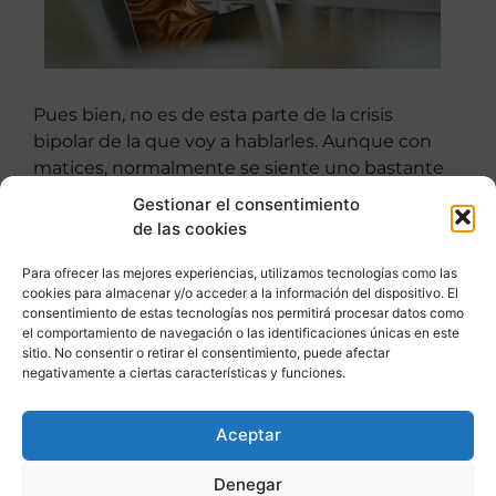
Pues bien, no es de esta parte de la crisis
bipolar de la que voy a hablarles. Aunque con
matices, normalmente se siente uno bastante
feliz y se pasa el tiempo muy rápido en esta
Gestionar el consentimiento
fase.
de las cookies
Quiero centrarme en lo que viene después. En
Para ofrecer las mejores experiencias, utilizamos tecnologías como las
el “ATERRIZAJE”, es decir, aquello que sucede
cookies para almacenar y/o acceder a la información del dispositivo. El
consentimiento de estas tecnologías nos permitirá procesar datos como
cuando familia, amigos y médicos detectan
el comportamiento de navegación o las identificaciones únicas en este
cómo estás y la necesidad de medicación
sitio. No consentir o retirar el consentimiento, puede afectar
mucho más fuerte o bien de un
ingreso
en
negativamente a ciertas características y funciones.
una
unidad de psiquiatría
de un hospital.
Aceptar
En mis primeras crisis, siempre solía coincidir
con un viaje, un curso de formación de esos
Denegar
muy intensos que requieren muchas horas de