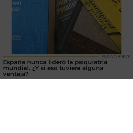
ENSAYO BREVE
España nunca lideró la psiquiatría
mundial. ¿Y si eso tuviera alguna
ventaja?
9 JUL