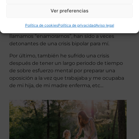
trabajo y que te hacen establecer relación con
Ver preferencias
muchas personas…es decir, situaciones muy
estimulantes
. También el hecho de comenzar
Política de cookies
Política de privacidad
Aviso legal
una relación con un hombre, sintiendo eso que
llamamos “enamorarnos”, han sido a veces
detonantes de una crisis bipolar para mí.
Por último, también he sufrido una crisis
después de tener un largo periodo de tiempo
de sobre esfuerzo mental por preparar una
oposición a la vez que trabajaba y me ocupaba
de mi hija, de mi madre enferma, etc…