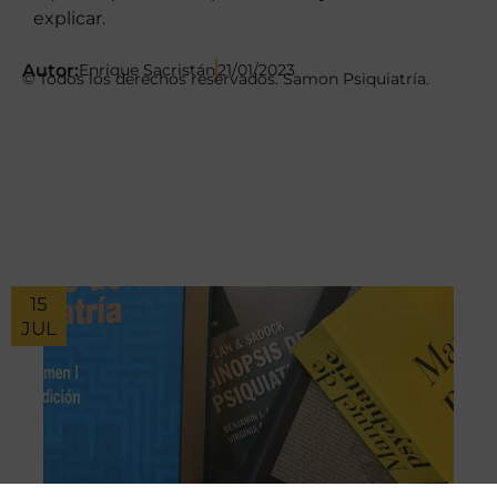
explicar.
Autor:
Enrique Sacristán
21/01/2023
© Todos los derechos reservados. Samon Psiquiatría.
15
JUL