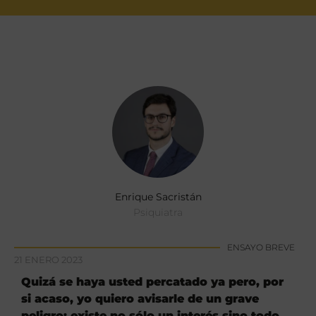
Enrique Sacristán
Psiquiatra
ENSAYO BREVE
21 ENERO 2023
Quizá se haya usted percatado ya pero, por
si acaso, yo quiero avisarle de un grave
peligro: existe no sólo un interés sino todo