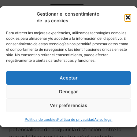
Gestionar el consentimiento
Pues bien, como le digo existe un
de las cookies
plan para hacerlo a usted un ser
irracional
.
Para ofrecer las mejores experiencias, utilizamos tecnologías como las
cookies para almacenar y/o acceder a la información del dispositivo. El
consentimiento de estas tecnologías nos permitirá procesar datos como
el comportamiento de navegación o las identificaciones únicas en este
sitio. No consentir o retirar el consentimiento, puede afectar
negativamente a ciertas características y funciones.
El bien y el mal de la moral
Me refiero aquí a la moral como capacidad del
Aceptar
hombre para distinguir el bien y el mal. Esto es
algo absolutamente ausente en los animales.
Denegar
Los animales se comportan por instinto pero
no por una comprensión, identificación ni
Ver preferencias
motivación de que su conducta sea
bondadosa o maliciosa. El hombre, sin
Política de cookies
Política de privacidad
Aviso legal
embargo, tiene en su naturaleza la
potencialidad de adquirir la distinción entre lo
que está bien y está mal y será el contexto